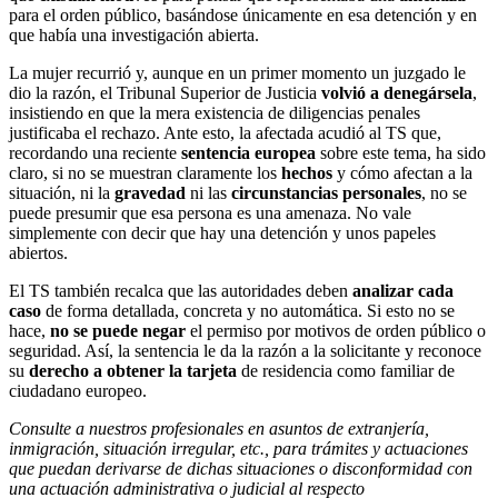
para el orden público, basándose únicamente en esa detención y en
que había una investigación abierta.
La mujer recurrió y, aunque en un primer momento un juzgado le
dio la razón, el Tribunal Superior de Justicia
volvió a denegársela
,
insistiendo en que la mera existencia de diligencias penales
justificaba el rechazo. Ante esto, la afectada acudió al TS que,
recordando una reciente
sentencia europea
sobre este tema, ha sido
claro, si no se muestran claramente los
hechos
y cómo afectan a la
situación, ni la
gravedad
ni las
circunstancias personales
, no se
puede presumir que esa persona es una amenaza. No vale
simplemente con decir que hay una detención y unos papeles
abiertos.
El TS también recalca que las autoridades deben
analizar cada
caso
de forma detallada, concreta y no automática. Si esto no se
hace,
no se puede negar
el permiso por motivos de orden público o
seguridad. Así, la sentencia le da la razón a la solicitante y reconoce
su
derecho a obtener la tarjeta
de residencia como familiar de
ciudadano europeo.
Consulte a nuestros profesionales en asuntos de extranjería,
inmigración, situación irregular, etc., para trámites y actuaciones
que puedan derivarse de dichas situaciones o disconformidad con
una actuación administrativa o judicial al respecto