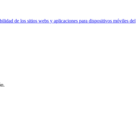
ilidad de los sitios webs y aplicaciones para dispositivos móviles del
ón.