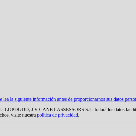
ea la siguiente información antes de proporcionarnos sus datos perso
 LOPDGDD, J V CANET ASSESSORS S.L. tratará los datos facilitados c
chos, visite nuestra
política de privacidad
.